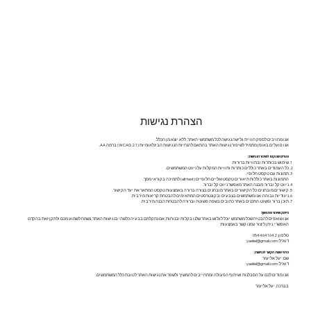
הצהרת נגישות
אנו מחויבים לספק חוויית גלישה נגישה לכל משתמשי האתר, ללא יוצא מן הכלל.
אנו פועלים באופן מתמיד לשיפור נגישות האתר בהתאם להנחיות הנגישות הבינלאומיות (WCAG 2.1) ברמה AA.
צעדים שננקטו לשיפור הנגישות:
שימוש בכותרות ובתוויות ברורות:
כל העמודים באתר כוללים כותרות ותוויות המקלות על ניווט המשתמשים.
תמונות עם טקסט חלופי:
התמונות באתר כוללות תיאורים טקסטואליים חלופיים (alt text) לתמיכה בקוראי מסך.
ניווט קל וברור: מבנה האתר מאפשר ניווט קל וברור.
קישורים מובחנים: כל הקישורים באתר מובחנים בצורה ברורה באמצעות טקסט המתאר את יעד הקישור.
ניגודיות גבוהה: אנו משתמשים בצבעים ובקונטרסטים המתאימים להבטחת קריאות מירבית.
תוכן ברור ופשוט: התכנים באתר כתובים בשפה פשוטה וברורה להבטחת הבנה מירבית.
פידבק ושיפור מתמשך:
אנו שואפים להבטיח שכל משתמש יוכל לגלוש באתר שלנו בקלות ובנוחות. אם נתקלתם בבעיה כלשהי בנגישות האתר, נשמח לשמוע מכם ולתקן זאת בהקדם
האפשרי. ניתן ליצור עמנו קשר באמצעות:
טלפון: 0544641642
דוא"ל:
yaeliel@gmail.com
פרטי אשת הקשר לנגישות:
שם: יעל אליעזר
דוא"ל:
yaeliel@gmail.com
אנו מודים לכם על הסבלנות ושיתוף הפעולה ומתחייבים להמשיך ולשפר את נגישות האתר לטובת כלל המשתמשים.
בברכה, יעל אליעזר